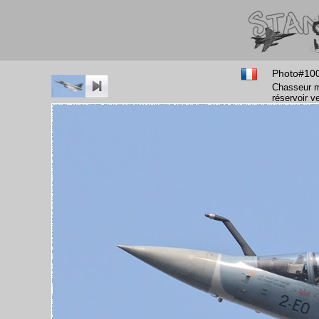
Photo#10
Chasseur m
réservoir v