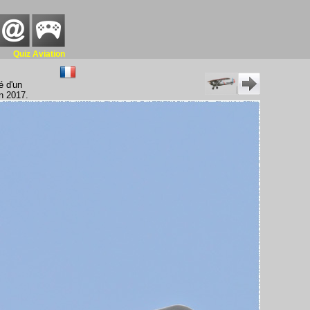
Quiz Aviation
é d'un
en 2017.