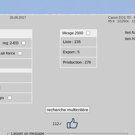
26.08.2017
Canon EOS 7D 
f/5.6 1/1250s 12
lien f
Mirage 2000
lien 
Liste : 235
reg:
2-EO
Export : 5
 air force
Production : 276
mps
112✓
Laisser un message :