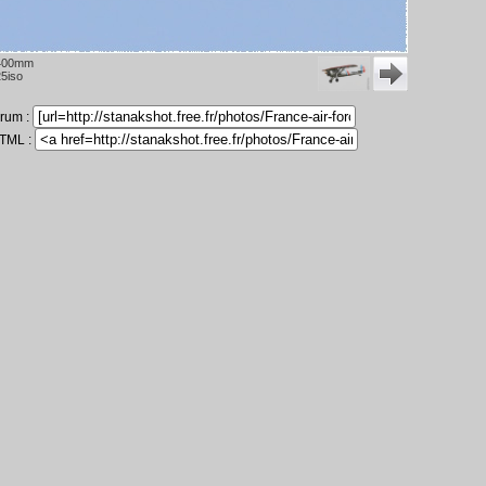
400mm
5iso
orum :
HTML :