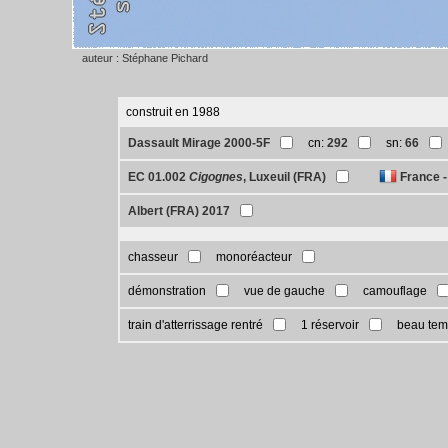
auteur : Stéphane Pichard
construit en 1988
Dassault Mirage 2000-5F
cn:
292
sn:
66
EC 01.002
Cigognes
, Luxeuil (FRA)
France -
Albert (FRA) 2017
chasseur
monoréacteur
démonstration
vue de gauche
camouflage
train d'atterrissage rentré
1 réservoir
beau te