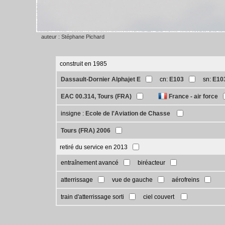
auteur : Stéphane Pichard
construit en 1985
Dassault-Dornier Alphajet E
cn:
E103
sn:
E10
EAC 00.314, Tours (FRA)
France - air force
insigne :
Ecole de l'Aviation de Chasse
Tours (FRA) 2006
retiré du service en 2013
entraînement avancé
biréacteur
atterrissage
vue de gauche
aérofreins
train d'atterrissage sorti
ciel couvert