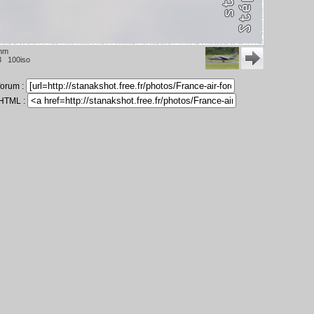
mm
3 100iso
 forum :
 HTML :