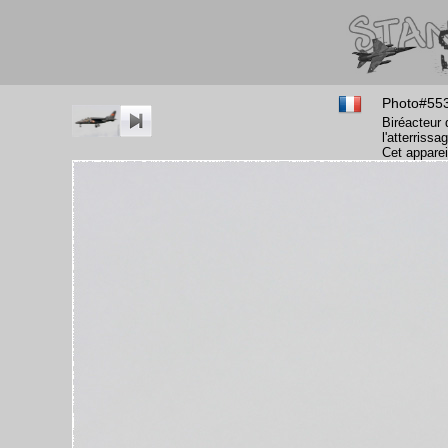
Photo#55
Biréacteur 
l'atterriss
Cet apparei