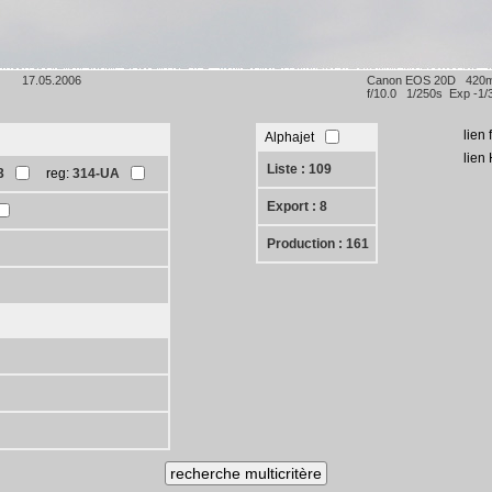
17.05.2006
Canon EOS 20D 420
f/10.0 1/250s Exp -1/
lien
Alphajet
lien
Liste : 109
3
reg:
314-UA
Export : 8
Production : 161