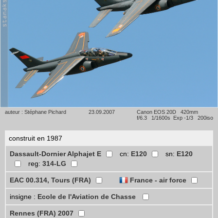
auteur : Stéphane Pichard
23.09.2007
Canon EOS 20D 420mm
f/6.3 1/1600s Exp -1/3 200iso
construit en 1987
Dassault-Dornier Alphajet E
cn:
E120
sn:
E120
reg:
314-LG
EAC 00.314, Tours (FRA)
France - air force
insigne :
Ecole de l'Aviation de Chasse
Rennes (FRA) 2007