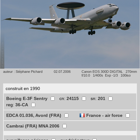
auteur : Stéphane Pichard
02.07.2006
Canon EOS 300D DIGITAL 270mm
f/10.0 1/400s Exp -1/3 100iso
construit en 1990
Boeing E-3F Sentry
cn:
24115
sn:
201
reg:
36-CA
EDCA 01.036, Avord (FRA)
France - air force
Cambrai (FRA) MNA 2006