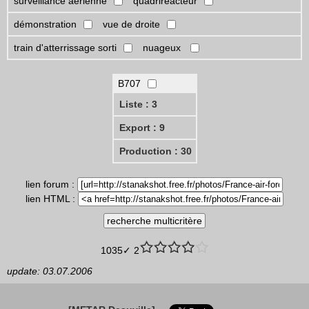
surveillance aérienne
quadriréacteur
démonstration
vue de droite
train d'atterrissage sorti
nuageux
B707
Liste : 3
Export : 9
Production : 30
lien forum :
lien HTML :
1035✓ 2
update: 03.07.2006