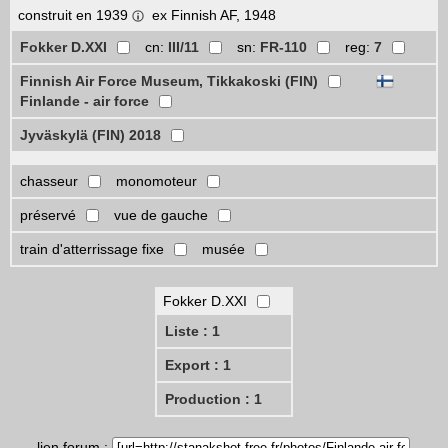
construit en 1939
ex Finnish AF, 1948
Fokker D.XXI
cn:
III/11
sn:
FR-110
reg:
7
Finnish Air Force Museum, Tikkakoski (FIN)
Finlande - air force
Jyväskylä (FIN) 2018
chasseur
monomoteur
préservé
vue de gauche
train d'atterrissage fixe
musée
Fokker D.XXI
Liste : 1
Export : 1
Production : 1
lien forum :