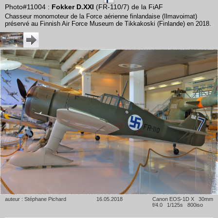
Photo#11004 :
Fokker D.XXI
(FR-110/7) de la FiAF
Chasseur monomoteur de la Force aérienne finlandaise (Ilmavoimat)
préservé au Finnish Air Force Museum de Tikkakoski (Finlande) en 2018.
auteur : Stéphane Pichard
16.05.2018
Canon EOS-1D X 30mm
f/4.0 1/125s 800iso