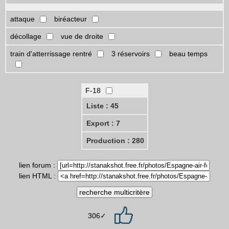
attaque
biréacteur
décollage
vue de droite
train d'atterrissage rentré
3 réservoirs
beau temps
F-18
Liste : 45
Export : 7
Production : 280
lien forum :
lien HTML :
306✓