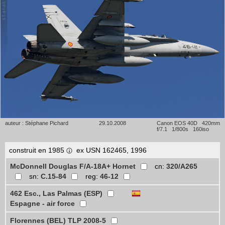
auteur : Stéphane Pichard
29.10.2008
Canon EOS 40D 420mm
f/7.1 1/800s 160iso
construit en 1985
ex USN 162465, 1996
McDonnell Douglas F/A-18A+ Hornet
cn:
320/A265
sn:
C.15-84
reg:
46-12
462 Esc., Las Palmas (ESP)
Espagne - air force
Florennes (BEL) TLP 2008-5