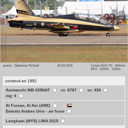
auteur : Stéphane Pichard
20.03.2015
Canon EOS 7D 300mm
f/8.0 1/320s 125iso
construit en 1992
Aermacchi MB-339NAT
cn:
6767
sn:
430
reg:
4
Al Fursan, Al Ain (ARE)
Emirats Arabes Unis - air force
Langkawi (MYS) LIMA 2015