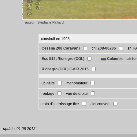
auteur : Stéphane Pichard
construit en 1998
Cessna 208 Caravan I
cn:
208-00286
sn:
F
Esc 512, Rionegro (COL)
Colombie - air fo
Rionegro (COL) F-AIR 2015
utilitaire
monomoteur
roulage
vue de droite
train d'atterrissage fixe
ciel couvert
update: 01.08.2015