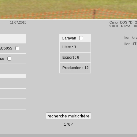
11.07.2015
Canon EOS 7D 
f/10.0 1/125s 10
lien fo
Caravan
lien H
Liste : 3
AC5055
Export : 6
rce
Production : 12
176✓