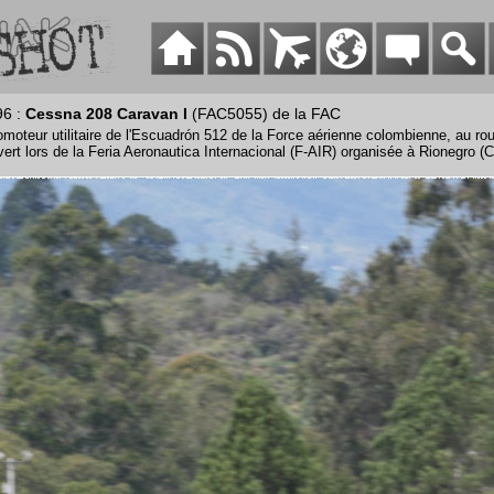
96 :
Cessna 208 Caravan I
(FAC5055) de la FAC
oteur utilitaire de l'Escuadrón 512 de la Force aérienne colombienne, au ro
vert lors de la Feria Aeronautica Internacional (F-AIR) organisée à Rionegro (