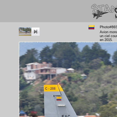
Photo#86
Avion monom
un ciel cou
en 2015.