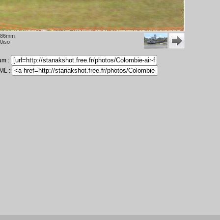
286mm
0iso
rum :
TML :