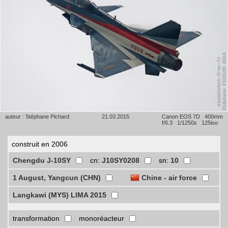
auteur : Stéphane Pichard
21.03.2015
Canon EOS 7D 400mm
f/6.3 1/1250s 125iso
construit en 2006
Chengdu J-10SY
cn:
J10SY0208
sn:
10
1 August, Yangcun (CHN)
Chine - air force
Langkawi (MYS) LIMA 2015
transformation
monoréacteur