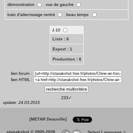
démonstration
vue de gauche
train d'atterrissage rentré
beau temps
J-10
Liste : 6
Export : 1
Production : 6
lien forum :
lien HTML :
233✓
update: 24.03.2015
[METAR Deauville]
stanakshot © 2005-2026
Select Language
▼