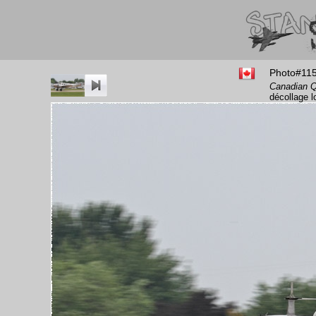
Photo#11
Canadian 
décollage l