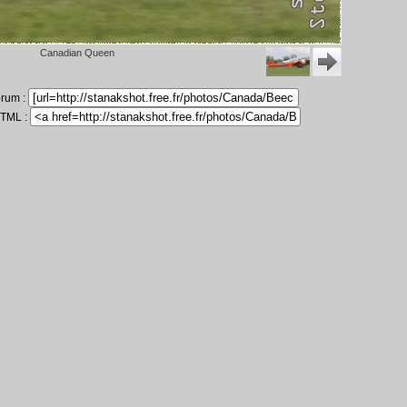
Canadian Queen
orum :
HTML :