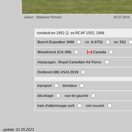
auteur : Stéphane Pichard
26.07.2019
construit en 1952
ex RCAF 1552, 1968
Beech Expeditor 3NM
cn:
A-0752
sn:
552
Woodstock (CA-ON)
Canada
marquages :
Royal Canadian Air Force
Oshkosh (WI, USA) 2019
transport
bimoteur
décollage
vue de gauche
train d'atterrissage sorti
ciel couvert
update: 01.05.2021