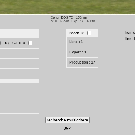
Canon EOS 7D 158mm
f/8.0 1/250s Exp 1/3 160iso
lien f
Beech 18
lien 
Liste : 1
reg:
C-FTLU
Export : 9
Production : 17
86✓