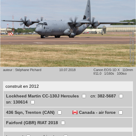
auteur : Stéphane Pichard
10.07.2018
Canon EOS-1D X 110mm
f/11.0 1/160s 100iso
construit en 2012
Lockheed Martin CC-130J Hercules
cn:
382-5687
sn:
130614
436 Sqn, Trenton (CAN)
Canada - air force
Fairford (GBR) RIAT 2018