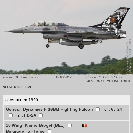
auteur : Stéphane Pichard
15.06.2017
Canon EOS 7D 278mm
f/6.3 1/500s Exp 1/3 125iso
SEMPER VULTURE
construit en 1990
General Dynamics F-16BM Fighting Falcon
cn:
6J-24
sn:
FB-24
10 Wing, Kleine-Brogel (BEL)
Belgique - air force