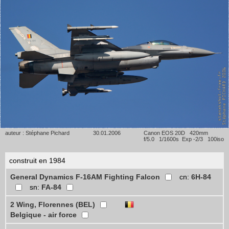
auteur : Stéphane Pichard
30.01.2006
Canon EOS 20D 420mm
f/5.0 1/1600s Exp -2/3 100iso
construit en 1984
General Dynamics F-16AM Fighting Falcon
cn:
6H-84
sn:
FA-84
2 Wing, Florennes (BEL)
Belgique - air force