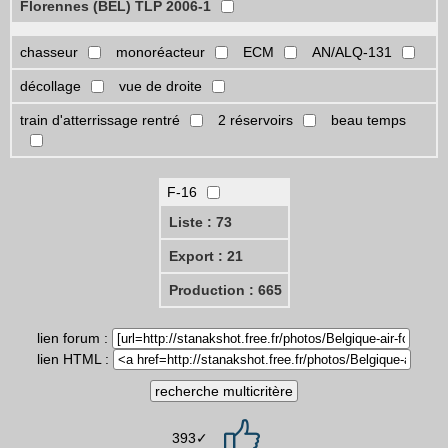
Florennes (BEL) TLP 2006-1
chasseur
monoréacteur
ECM
AN/ALQ-131
décollage
vue de droite
train d'atterrissage rentré
2 réservoirs
beau temps
F-16
Liste : 73
Export : 21
Production : 665
lien forum :
lien HTML :
393✓