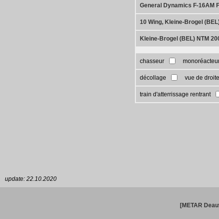
General Dynamics F-16AM Fi
10 Wing, Kleine-Brogel (BEL
Kleine-Brogel (BEL) NTM 20
chasseur
monoréacteu
décollage
vue de droit
train d'atterrissage rentrant
update: 22.10.2020
[METAR Deauv