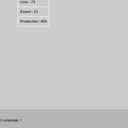
Liste : 73
Export : 21
Production : 665
ct Language
▼