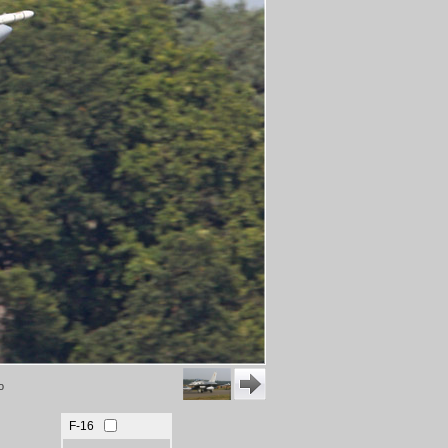
o
F-16