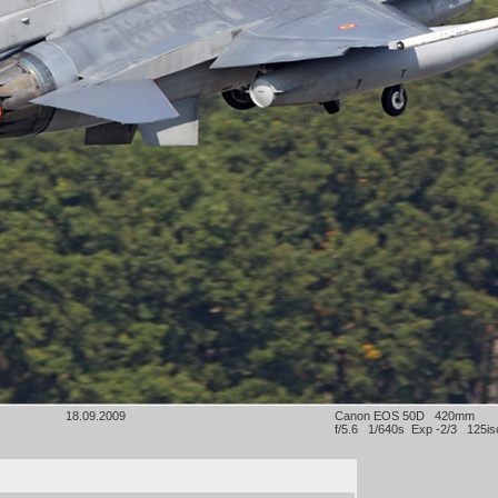
18.09.2009
Canon EOS 50D 420mm
f/5.6 1/640s Exp -2/3 125is