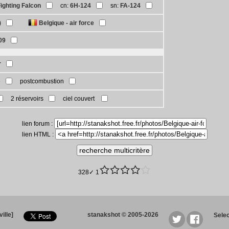
ghting Falcon
cn:
6H-124
sn:
FA-124
)
Belgique - air force
09
r
e
postcombustion
2 réservoirs
ciel couvert
lien forum :
lien HTML :
328✓ 1
ille]
stanakshot © 2005-2026
Sele