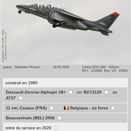
auteur : Stéphane Pichard
02.09.2006
Canon EOS 20D 420mm
f/6.3 1/1000s Exp -1/3 100iso
construit en 1980
Dassault-Dornier Alphajet 1B+
cn:
B27/1125
sn:
AT27
11 sm, Cazaux (FRA)
Belgique - air force
Beauvechain (BEL) 2006
retiré du service en 2020