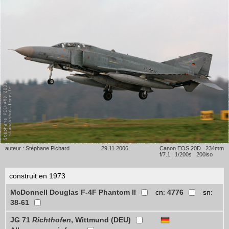
auteur : Stéphane Pichard
29.11.2006
Canon EOS 20D 234mm
f/7.1 1/200s 200iso
construit en 1973
McDonnell Douglas F-4F Phantom II
cn:
4776
sn:
38-61
JG 71
Richthofen
, Wittmund (DEU)