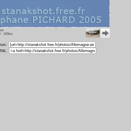
mm
3 100iso
orum :
HTML :