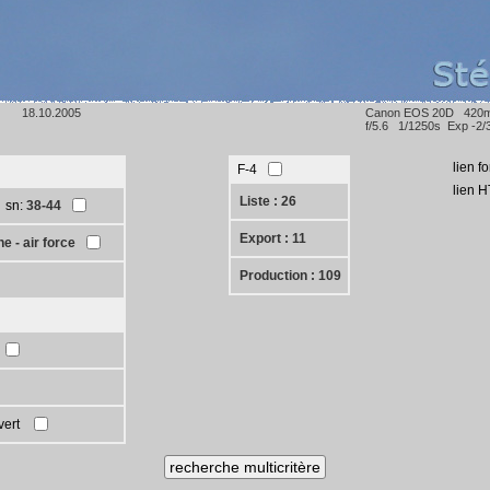
18.10.2005
Canon EOS 20D 420
f/5.6 1/1250s Exp -2/
lien f
F-4
lien 
Liste : 26
sn:
38-44
Export : 11
e - air force
Production : 109
vert