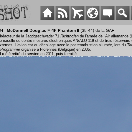
34 :
McDonnell Douglas F-4F Phantom II
(38-44) de la GAF
iréacteur de la Jagdgeschwader 71
Richthofen
de l'armée de l'Air allemande (
e nacelle de contre-mesures électroniques AN/ALQ-119 et de trois réservoirs
xternes. L'avion est au décollage avec la postcombustion allumée, lors du
Tac
p Programme
organisé à Florennes (Belgique) en 2005.
 a été retiré du service en 2011, puis ferraillé.