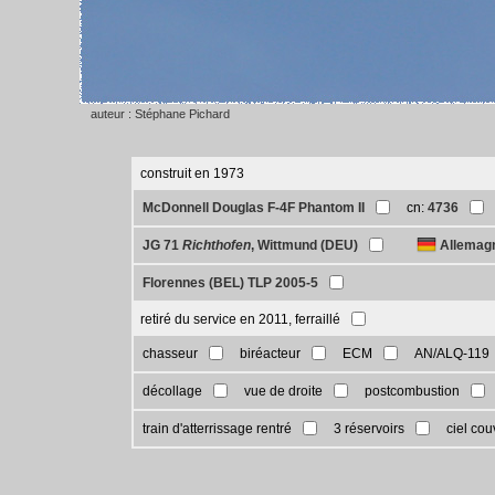
auteur : Stéphane Pichard
construit en 1973
McDonnell Douglas F-4F Phantom II
cn:
4736
JG 71
Richthofen
, Wittmund (DEU)
Allemagn
Florennes (BEL) TLP 2005-5
retiré du service en 2011, ferraillé
chasseur
biréacteur
ECM
AN/ALQ-119
décollage
vue de droite
postcombustion
train d'atterrissage rentré
3 réservoirs
ciel cou