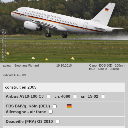
auteur : Stéphane Pichard
19.10.2010
Canon EOS 50D 200mm
f/6.3 1/800s 250iso
indicatif GAF609
construit en 2009
Airbus A319-100 CJ
cn:
4060
sn:
15-02
FBS BMVg, Köln (DEU)
Allemagne - air force
Deauville (FRA) G3 2010