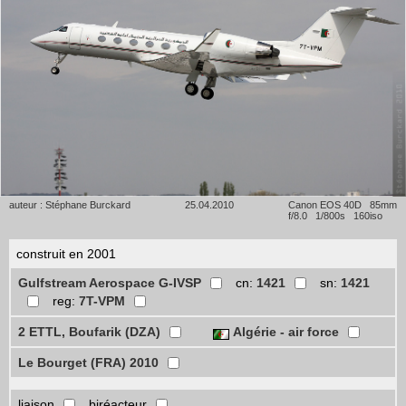
auteur : Stéphane Burckard
25.04.2010
Canon EOS 40D 85mm
f/8.0 1/800s 160iso
construit en 2001
Gulfstream Aerospace G-IVSP
cn:
1421
sn:
1421
reg:
7T-VPM
2 ETTL, Boufarik (DZA)
Algérie - air force
Le Bourget (FRA) 2010
liaison
biréacteur