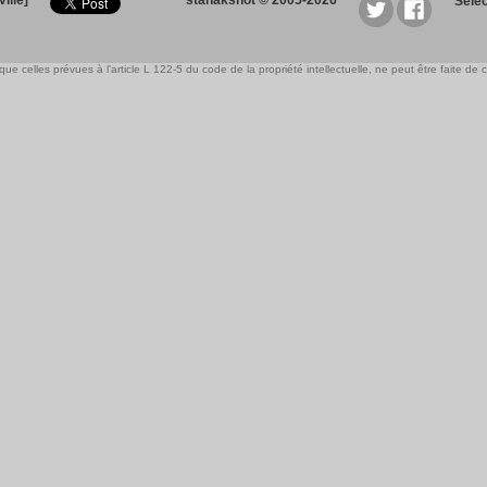
ille]
stanakshot © 2005-2026
Sele
e celles prévues à l'article L 122-5 du code de la propriété intellectuelle, ne peut être faite de ce