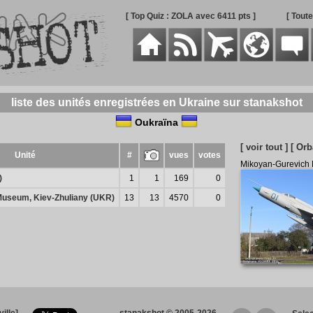
[ Top Quiz : ZOLA avec 6411 pts ]
[ Tout
liste des unités enregistrées en Ukraine sur stanakshot
Oukraïna
[ voir tout ]
[ Orb
Unité
#
vues
votes
Mikoyan-Gurevich
)
1
1
169
0
 Museum, Kiev-Zhuliany (UKR)
13
13
4570
0