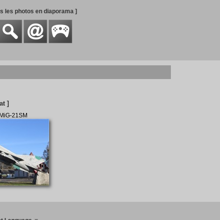
es les photos en diaporama ]
at ]
 MiG-21SM