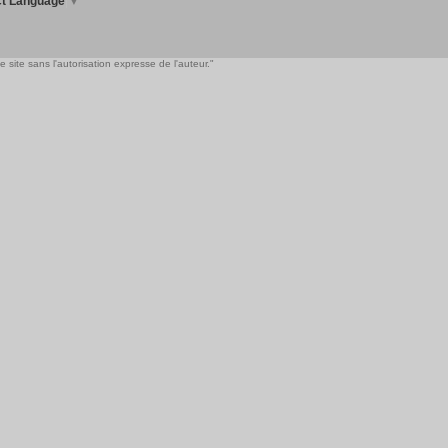
ct Language
▼
 site sans l'autorisation expresse de l'auteur."