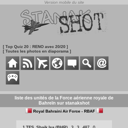
[ Top Quiz 20 : RENO avec 20/20 ]
[ Toutes les photos en diaporama ]
liste des unités de la Force aérienne royale de
Bahreïn sur stanakshot
Royal Bahraini Air Force - RBAF
1 TFS, Shaik Isa (BHR)
3
3
487
0