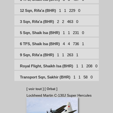
12 Sqn, Rifa'a (BHR)
1
1
229
0
3 Sqn, Rifa'a (BHR)
2
2
463
0
5 Sqn, Shaik Isa (BHR)
1
1
231
0
6 TFS, Shaik Isa (BHR)
4
4
736
1
9 Sqn, Rifa'a (BHR)
1
1
263
1
Royal Flight, Shaikh Isa (BHR)
1
1
208
0
Transport Sqn, Sakhir (BHR)
1
1
58
0
[ voir tout ]
[ Orbat ]
Lockheed Martin C-130J Super Hercules