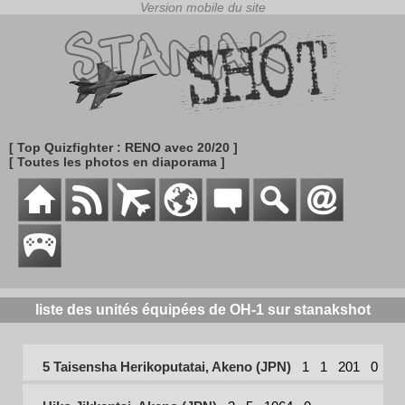
[ Top Quizfighter : RENO avec 20/20 ]
[ Toutes les photos en diaporama ]
liste des unités équipées de OH-1 sur stanakshot
5 Taisensha Herikoputatai, Akeno (JPN)
1
1
201
0