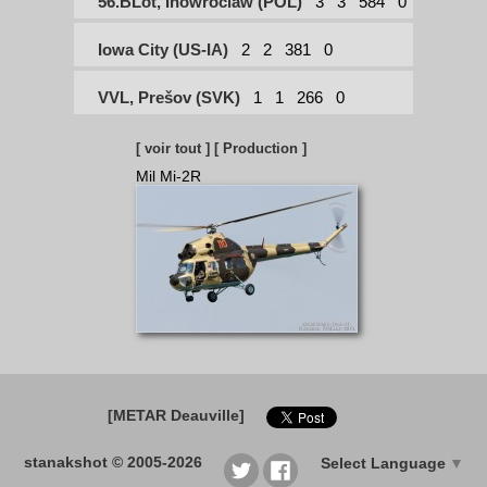
56.BLot, Inowroclaw (POL)
3
3
584
0
Iowa City (US-IA)
2
2
381
0
VVL, Prešov (SVK)
1
1
266
0
[ voir tout ]
[ Production ]
Mil Mi-2R
[METAR Deauville]
stanakshot © 2005-2026
Select Language
▼