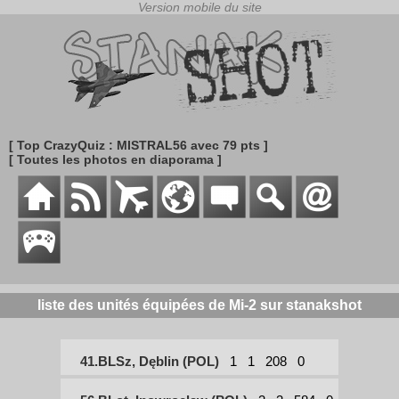
[ Top CrazyQuiz : MISTRAL56 avec 79 pts ]
[ Toutes les photos en diaporama ]
liste des unités équipées de Mi-2 sur stanakshot
41.BLSz, Dęblin (POL)
1
1
208
0