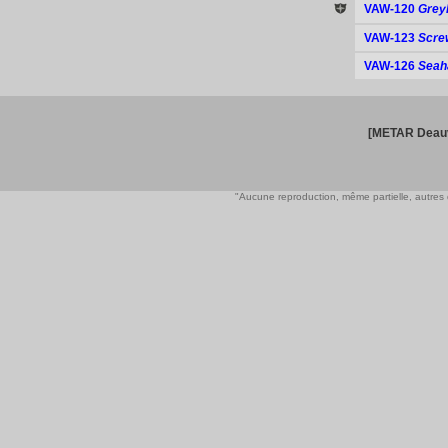
VAW-120
Grey
VAW-123
Scre
VAW-126
Seah
[METAR Deauv
"Aucune reproduction, même partielle, autres qu