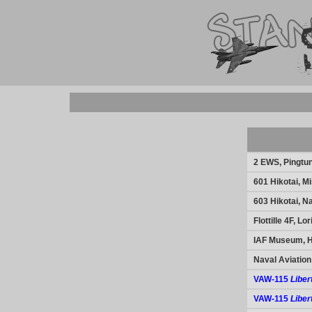
2 EWS, Pingtu
601 Hikotai, M
603 Hikotai, N
Flottille 4F, Lo
IAF Museum, H
Naval Aviatio
VAW-115
Liber
VAW-115
Liber