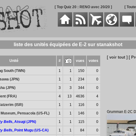
[ Top Quiz 20 : RENO avec 20/20 ]
[ Tout
liste des unités équipées de E-2 sur stanakshot
[ voir tout ]
[ Pr
Unité
#
vues
votes
ng South (TWN)
1
1
150
0
isawa (JPN)
1
1
234
0
aha (JPN)
3
3
344
0
rient (FRA)
4
13
4636
4
atzerim (ISR)
1
1
116
0
Grumman E-2C D
n Museum, Pensacola (US-FL)
1
1
146
0
ty Bells
, Atsugi (JPN)
1
1
115
0
ty Bells
, Point Mugu (US-CA)
1
1
84
0