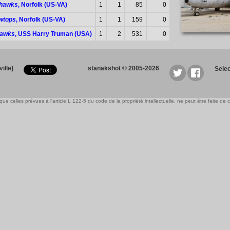
hawks
, Norfolk (US-VA)
1
1
85
0
wtops
, Norfolk (US-VA)
1
1
159
0
awks
, USS Harry Truman (USA)
1
2
531
0
ille]
stanakshot © 2005-2026
Sele
e celles prévues à l'article L 122-5 du code de la propriété intellectuelle, ne peut être faite de ce