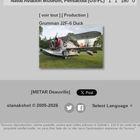
Naval Aviation Museum, Pensacola (US-FL)
1
1
180
0
[ voir tout ]
[ Production ]
Grumman J2F-6 Duck
[METAR Deauville]
stanakshot © 2005-2026
Select Language
▼
"Aucune reproduction, même partielle, autres que celles prévues à l'article L 122-5 du code de la
propriété intellectuelle, ne peut être faite de ce site sans l'autorisation expresse de l'auteur."