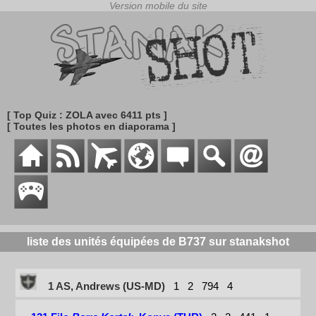
[ Top Quiz : ZOLA avec 6411 pts ]
[ Toutes les photos en diaporama ]
liste des unités équipées de B737 sur stanakshot
1 AS, Andrews (US-MD)
1
2
794
4