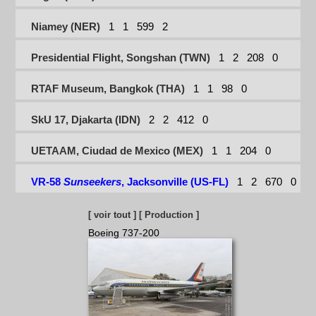
Niamey (NER)
1
1
599
2
Presidential Flight, Songshan (TWN)
1
2
208
0
RTAF Museum, Bangkok (THA)
1
1
98
0
SkU 17, Djakarta (IDN)
2
2
412
0
UETAAM, Ciudad de Mexico (MEX)
1
1
204
0
VR-58
Sunseekers
, Jacksonville (US-FL)
1
2
670
0
[ voir tout ]
[ Production ]
Boeing 737-200