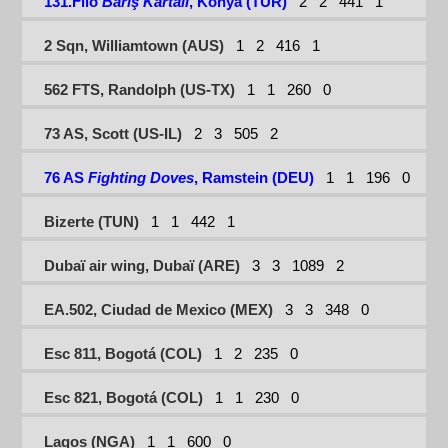
131.Filo
Barış Kartalı
, Konya (TUR)
2
2
441
1
2 Sqn, Williamtown (AUS)
1
2
416
1
562 FTS, Randolph (US-TX)
1
1
260
0
73 AS, Scott (US-IL)
2
3
505
2
76 AS
Fighting Doves
, Ramstein (DEU)
1
1
196
0
Bizerte (TUN)
1
1
442
1
Dubaï air wing, Dubaï (ARE)
3
3
1089
2
EA.502, Ciudad de Mexico (MEX)
3
3
348
0
Esc 811, Bogotá (COL)
1
2
235
0
Esc 821, Bogotá (COL)
1
1
230
0
Lagos (NGA)
1
1
600
0