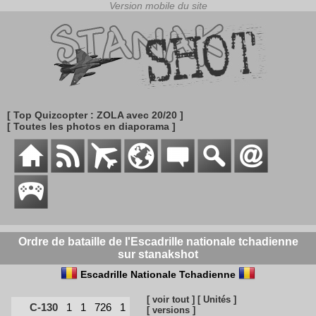
[ Top Quizcopter : ZOLA avec 20/20 ]
[ Toutes les photos en diaporama ]
Ordre de bataille de l'Escadrille nationale tchadienne
sur stanakshot
Escadrille Nationale Tchadienne
[ voir tout ]
[ Unités ]
C-130
1
1
726
1
[ versions ]