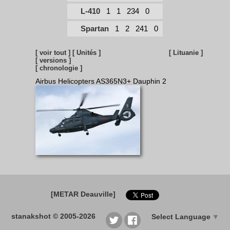
L-410
1
1
234
0
Spartan
1
2
241
0
[ voir tout ]
[ Unités ]
[ Lituanie ]
[ versions ]
[ chronologie ]
Airbus Helicopters AS365N3+ Dauphin 2
[METAR Deauville]
stanakshot © 2005-2026
Select Language
▼