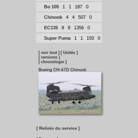
Bo 105
1
1
187
0
Chinook
4
4
507
0
EC135
8
8
1356
0
Super Puma
1
1
193
0
[ voir tout ]
[ Unités ]
[ versions ]
[ chronologie ]
Boeing CH-47D Chinook
[ Retirés du service ]