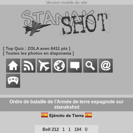
[ Top Quiz : ZOLA avec 6411 pts ]
[ Toutes les photos en diaporama ]
Ordre de bataille de l'Armée de terre espagnole sur
stanakshot
Ejército de Tierra
Bell 212
1
1
184
0