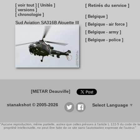
[ voir tout ]
[ Unités ]
[ Retirés du service ]
[ versions ]
[ chronologie ]
[ Belgique ]
Sud Aviation SA316B Alouette III
[ Belgique - air force ]
[ Belgique - army ]
[ Belgique - police ]
[METAR Deauville]
stanakshot © 2005-2026
Select Language
▼
"Aucune reproduction, même partielle, autres que celles prévues à l'article L 122-5 du code de la
propriété intellectuelle, ne peut être faite de ce site sans l'autorisation expresse de l'auteur."