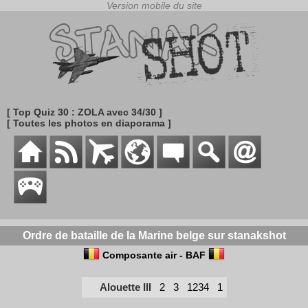
[ Top Quiz 30 : ZOLA avec 34/30 ]
[ Toutes les photos en diaporama ]
Ordre de bataille de la Marine belge sur stanakshot
Composante air - BAF
Alouette III
2
3
1234
1