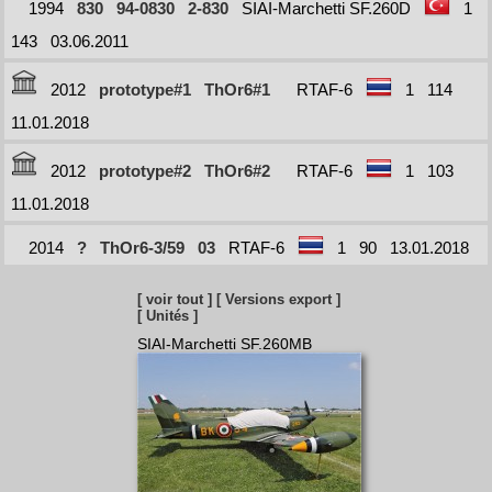
1994
830
94-0830
2-830
SIAI-Marchetti SF.260D
1
143
03.06.2011
2012
prototype#1
ThOr6#1
RTAF-6
1
114
11.01.2018
2012
prototype#2
ThOr6#2
RTAF-6
1
103
11.01.2018
2014
?
ThOr6-3/59
03
RTAF-6
1
90
13.01.2018
[ voir tout ]
[ Versions export ]
[ Unités ]
SIAI-Marchetti SF.260MB