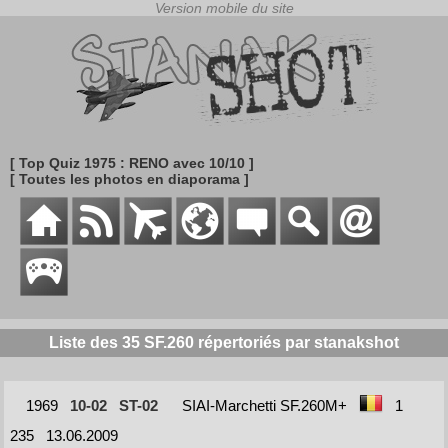
[ Top Quiz 1975 : RENO avec 10/10 ]
[ Toutes les photos en diaporama ]
Liste des 35 SF.260 répertoriés par stanakshot
1969
10-02
ST-02
SIAI-Marchetti SF.260M+
1
235
13.06.2009