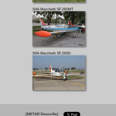
SIAI-Marchetti SF.260MT
SIAI-Marchetti SF.260D
[METAR Deauville]