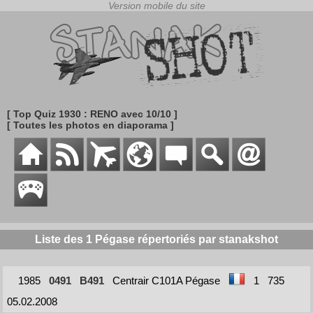
[ Top Quiz 1930 : RENO avec 10/10 ]
[ Toutes les photos en diaporama ]
Liste des 1 Pégase répertoriés par stanakshot
1985
0491
B491
Centrair C101A Pégase
1
735
05.02.2008