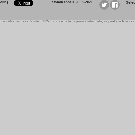
ille]
stanakshot © 2005-2026
Sele
e celles prévues à l'article L 122-5 du code de la propriété intellectuelle, ne peut être faite de ce