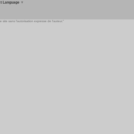
ct Language
▼
 site sans l'autorisation expresse de l'auteur."