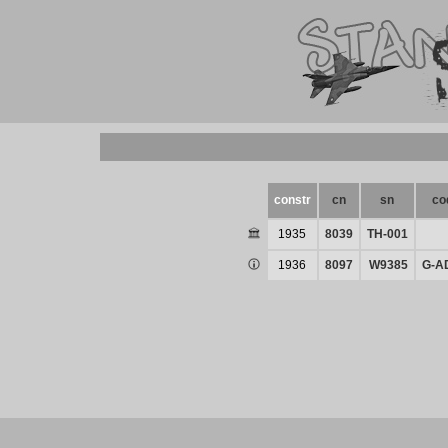
constr
cn
sn
co
1935
8039
TH-001
1936
8097
W9385
G-A