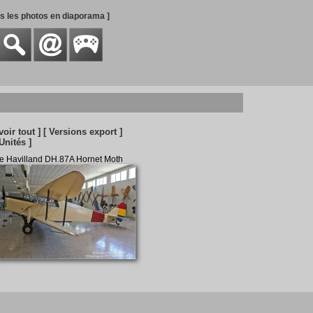
es les photos en diaporama ]
voir tout ]
[ Versions export ]
 Unités ]
e Havilland DH.87A Hornet Moth