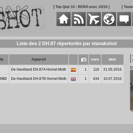
[ Top Quiz 10 : RENO avec 10/10 ]
[ Tout
Liste des 2 DH.87 répertoriés par stanakshot
[ 
de
Appareil
vues
date
[
D
De Havilland DH.87A Hornet Moth
1
116
21.05.2016
DND
De Havilland DH.87B Hornet Moth
1
434
10.07.2010