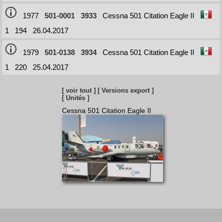
1977
501-0001
3933
Cessna 501 Citation Eagle II
1
194
26.04.2017
1979
501-0138
3934
Cessna 501 Citation Eagle II
1
220
25.04.2017
[ voir tout ]
[ Versions export ]
[ Unités ]
Cessna 501 Citation Eagle II