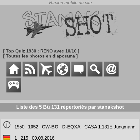
[ Top Quiz 1930 : RENO avec 10/10 ]
[ Toutes les photos en diaporama ]
Liste des 5 Bü 131 répertoriés par stanakshot
1950
1052
CW-BG
D-EQXA
CASA 1.131E Jungmann
1
215
09.09.2016