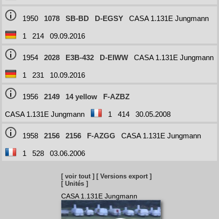
1950
1078
SB-BD
D-EGSY
CASA 1.131E Jungmann
1
214
09.09.2016
1954
2028
E3B-432
D-EIWW
CASA 1.131E Jungmann
1
231
10.09.2016
1956
2149
14 yellow
F-AZBZ
CASA 1.131E Jungmann
1
414
30.05.2008
1958
2156
2156
F-AZGG
CASA 1.131E Jungmann
1
528
03.06.2006
[ voir tout ]
[ Versions export ]
[ Unités ]
CASA 1.131E Jungmann