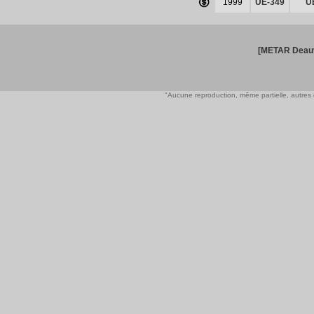
1999
UE-349
U
[METAR Deauv
"Aucune reproduction, même partielle, autres qu