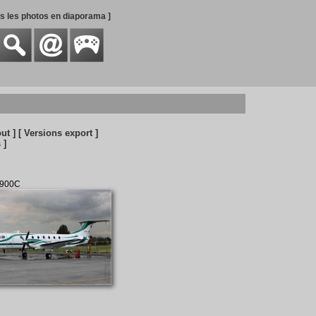
es les photos en diaporama ]
out ]
[ Versions export ]
 ]
1900C