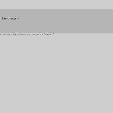
ct Language
▼
 site sans l'autorisation expresse de l'auteur."