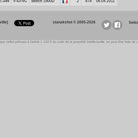
E-349
F-GTVC
Beech 1900D
2
878
06.04.2011
ille]
stanakshot © 2005-2026
Sele
e celles prévues à l'article L 122-5 du code de la propriété intellectuelle, ne peut être faite de ce