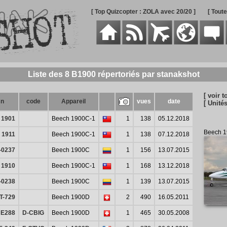
[ Top Quizcopter : ZOLA avec 20/20 ]
[ Tout
Liste des 8 B1900 répertoriés par stanakshot
[ voir t
sn
code
Appareil
vues
date
[ Unités
1901
Beech 1900C-1
1
138
05.12.2018
Beech 
1911
Beech 1900C-1
1
138
07.12.2018
-0237
Beech 1900C
1
156
13.07.2015
1910
Beech 1900C-1
1
168
13.12.2018
-0238
Beech 1900C
1
139
13.07.2015
T-729
Beech 1900D
2
490
16.05.2011
E288
D-CBIG
Beech 1900D
1
465
30.05.2008