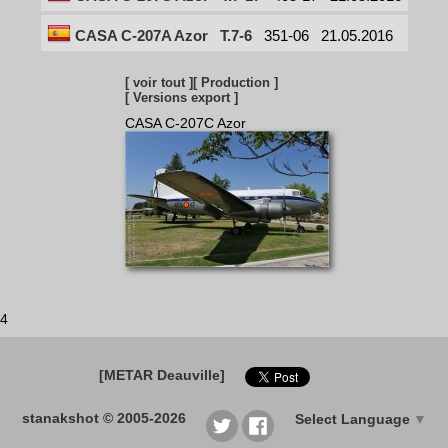
CASA C-207A Azor
T.7-6
351-06
21.05.2016
[ voir tout ]
[ Production ]
[ Versions export ]
CASA C-207C Azor
4
[METAR Deauville]
stanakshot © 2005-2026
Select Language
▼