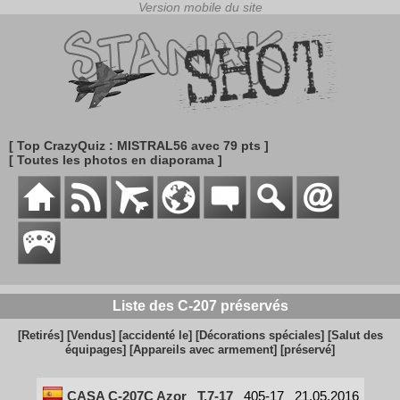
[ Top CrazyQuiz : MISTRAL56 avec 79 pts ]
[ Toutes les photos en diaporama ]
Liste des C-207 préservés
[Retirés]
[Vendus]
[accidenté le]
[Décorations spéciales]
[Salut des
équipages]
[Appareils avec armement]
[préservé]
CASA C-207C Azor
T.7-17
405-17
21.05.2016