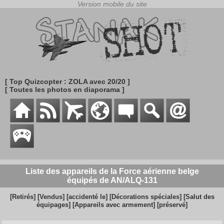
[ Top Quizcopter : ZOLA avec 20/20 ]
[ Toutes les photos en diaporama ]
Liste des appareils de la Force aérienne belge
équipés de AN/ALQ-131
[Retirés]
[Vendus]
[accidenté le]
[Décorations spéciales]
[Salut des
équipages]
[Appareils avec armement]
[préservé]