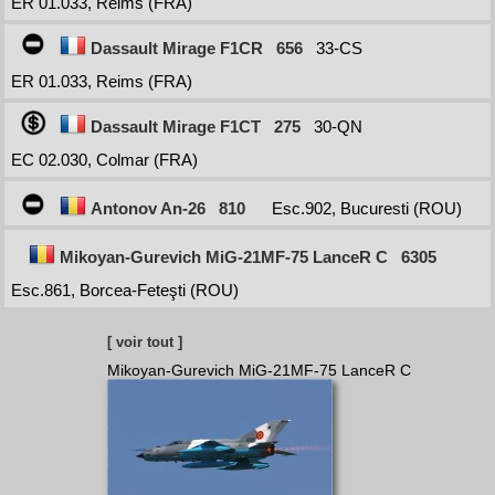
ER 01.033, Reims (FRA)
Dassault Mirage F1CR
656
33-CS
ER 01.033, Reims (FRA)
Dassault Mirage F1CT
275
30-QN
EC 02.030, Colmar (FRA)
Antonov An-26
810
Esc.902, Bucuresti (ROU)
Mikoyan-Gurevich MiG-21MF-75 LanceR C
6305
Esc.861, Borcea-Feteşti (ROU)
[ voir tout ]
Mikoyan-Gurevich MiG-21MF-75 LanceR C