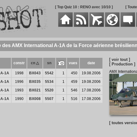
[ Top Quiz 10 : RENO avec 10/10 ]
[ Tout
e des AMX International A-1A de la Force aérienne brésilien
[ voir tout ]
constr
cn △
sn
vues
date
[ Production ]
AMX Internation
 A-1A
1998
BX043
5542
1
450
19.08.2006
 A-1A
1996
BX035
5534
1
459
19.08.2006
 A-1A
1993
BX021
5520
1
546
17.08.2006
 A-1A
1990
BX008
5507
1
516
17.08.2006
[ toutes versio