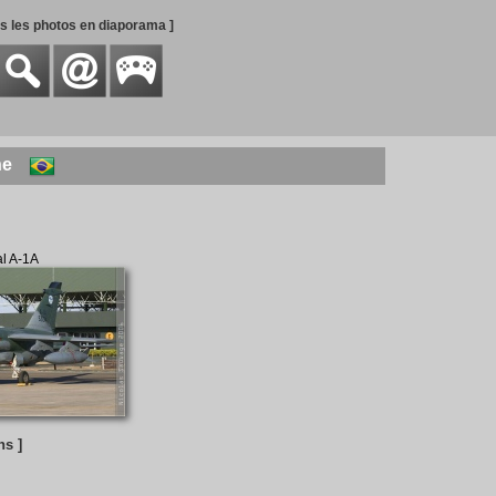
es les photos en diaporama ]
ne
al A-1A
ns ]