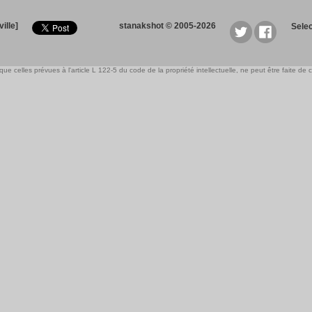
ille]
stanakshot © 2005-2026
Sele
e celles prévues à l'article L 122-5 du code de la propriété intellectuelle, ne peut être faite de ce