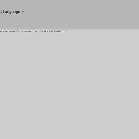
ct Language
▼
 site sans l'autorisation expresse de l'auteur."