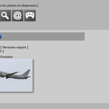
es les photos en diaporama ]
[ Versions export ]
n ]
 Poseidon