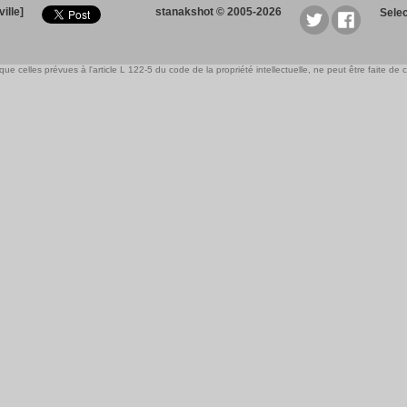
ille]
stanakshot © 2005-2026
Sele
e celles prévues à l'article L 122-5 du code de la propriété intellectuelle, ne peut être faite de ce