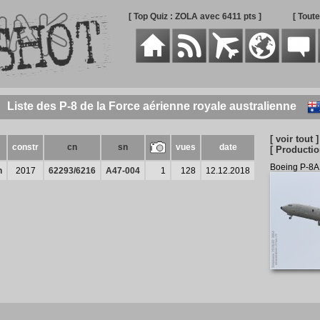
[ Top Quiz : ZOLA avec 6411 pts ]
[ Tout
Liste des P-8 de la Force aérienne royale australienne
[ voir tout ]
constr
cn
sn
vues
date
[ Productio
Boeing P-8A
n
2017
62293/6216
A47-004
1
128
12.12.2018