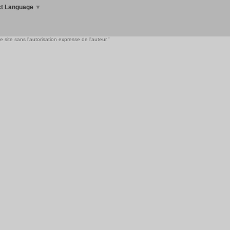
ct Language
▼
 site sans l'autorisation expresse de l'auteur."