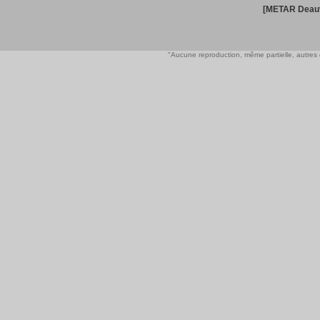
[METAR Deauv
"Aucune reproduction, même partielle, autres qu