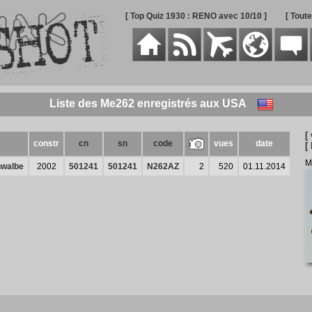
[ Top Quiz 1930 : RENO avec 10/10 ]
[ Tout
Liste des Me262 enregistrés aux USA
[
constr
cn
sn
code
vues
date
[
M
hwalbe
2002
501241
501241
N262AZ
2
520
01.11.2014