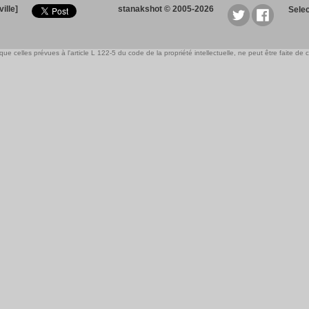
ille]
stanakshot © 2005-2026
Sele
e celles prévues à l'article L 122-5 du code de la propriété intellectuelle, ne peut être faite de ce