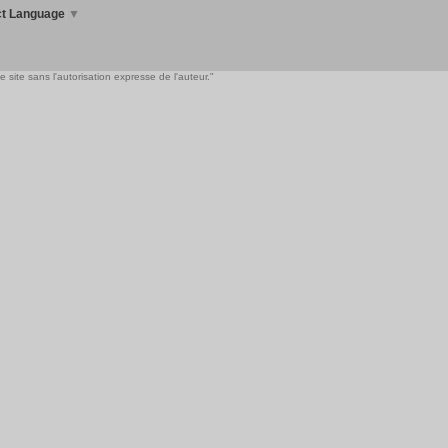
ct Language
▼
 site sans l'autorisation expresse de l'auteur."