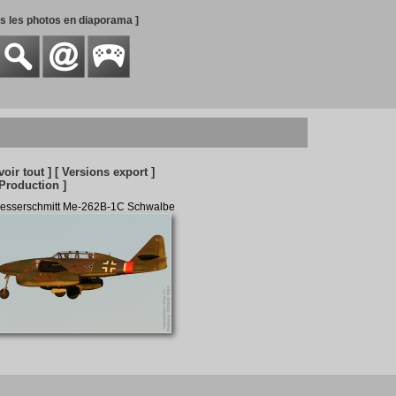
es les photos en diaporama ]
 voir tout ]
[ Versions export ]
 Production ]
esserschmitt Me-262B-1C Schwalbe