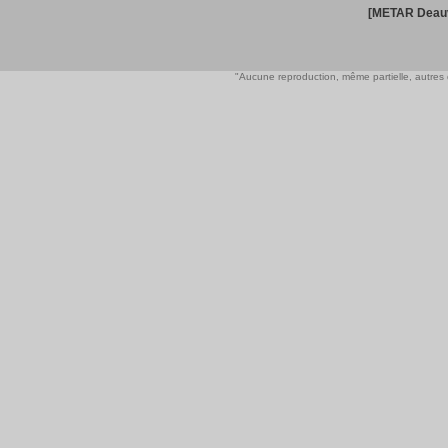
[METAR Deauv
"Aucune reproduction, même partielle, autres qu