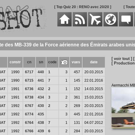
[ Top Quiz 20 : RENO avec 20/20 ]
[ Tout
te des MB-339 de la Force aérienne des Émirats arabes uni
[ voir tout ]
[
constr
cn
sn
code
vues
date
[ Production
NAT
1990
6717
440
1
3
457
20.03.2015
NAT
1990
6715
441
7
1
145
22.01.2016
Aermacchi M
NAT
1991
6736
432
2
1
152
14.03.2015
NAT
1991
6738
434
3
2
361
15.03.2015
NAT
1992
6767
430
2
2
269
20.03.2015
NAT
1992
6774
435
3
445
22.01.2016
NAT
1992
6764
438
7
1
131
04.07.2012
NAT
1992
6766
439
6
2
284
20.03.2015