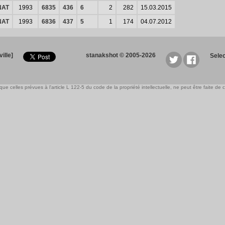
NAT
1993
6835
436
6
2
282
15.03.2015
NAT
1993
6836
437
5
1
174
04.07.2012
ille]
stanakshot © 2005-2026
Sele
e celles prévues à l'article L 122-5 du code de la propriété intellectuelle, ne peut être faite de ce