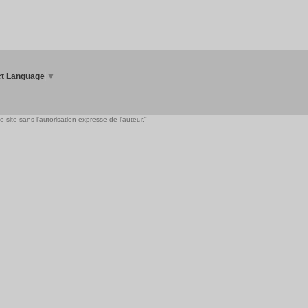
ct Language
▼
 site sans l'autorisation expresse de l'auteur."