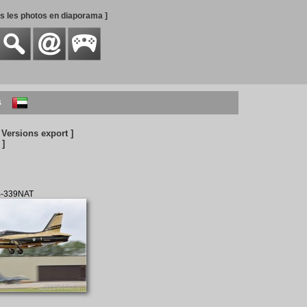
es les photos en diaporama ]
s
 Versions export ]
 ]
B-339NAT