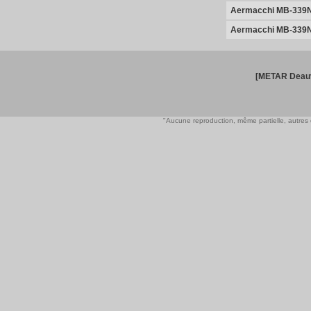
Aermacchi MB-339
Aermacchi MB-339
[METAR Deauv
"Aucune reproduction, même partielle, autres qu