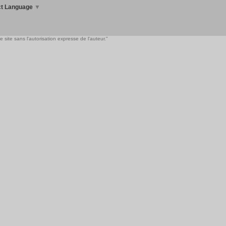
ct Language
▼
 site sans l'autorisation expresse de l'auteur."