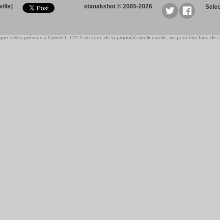
ille]
stanakshot © 2005-2026
Sele
e celles prévues à l'article L 122-5 du code de la propriété intellectuelle, ne peut être faite de ce