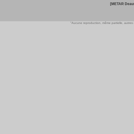
[METAR Deauv
"Aucune reproduction, même partielle, autres qu