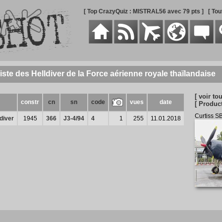
[ Top CrazyQuiz : MISTRAL56 avec 79 pts ]
[ To
iste des Helldiver de la Force aérienne royale thaïlandaise
[ voir tou
constr
cn
sn
code
vues
date
[ Product
Curtiss S
diver
1945
366
J3-4/94
4
1
255
11.01.2018