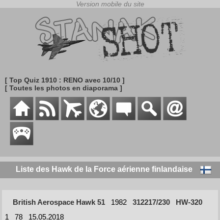
[ Top Quiz 1910 : RENO avec 10/10 ]
[ Toutes les photos en diaporama ]
Liste des Hawk de la Force aérienne finlandaise
British Aerospace Hawk 51
1982
312217/230
HW-320
1
78
15.05.2018