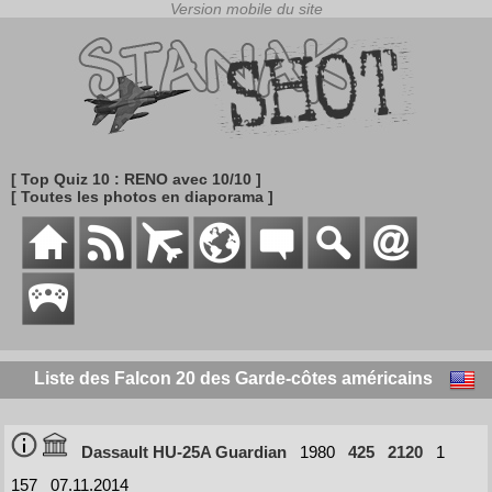
[ Top Quiz 10 : RENO avec 10/10 ]
[ Toutes les photos en diaporama ]
Liste des Falcon 20 des Garde-côtes américains
Dassault HU-25A Guardian
1980
425
2120
1
157
07.11.2014