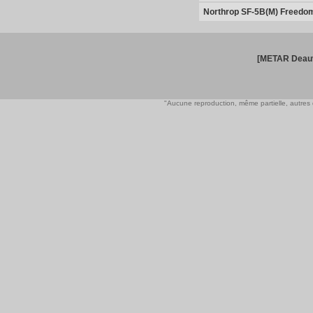
Northrop SF-5B(M) Freedom
[METAR Deauv
"Aucune reproduction, même partielle, autres qu