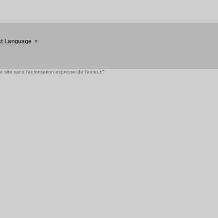
ct Language
▼
 site sans l'autorisation expresse de l'auteur."