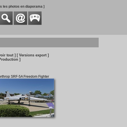
es les photos en diaporama ]
voir tout ]
[ Versions export ]
Production ]
rthrop SRF-5A Freedom Fighter