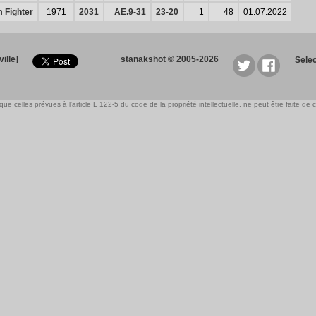
 Fighter
1971
2031
AE.9-31
23-20
1
48
01.07.2022
ille]
stanakshot © 2005-2026
Sele
e celles prévues à l'article L 122-5 du code de la propriété intellectuelle, ne peut être faite de ce