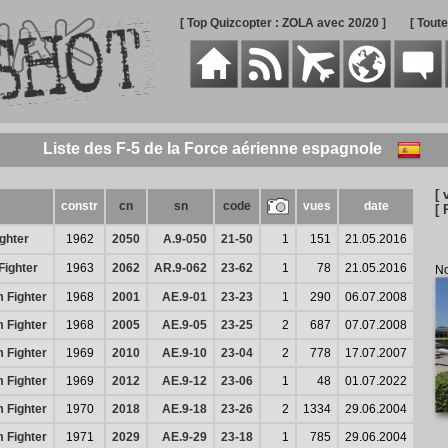
[ Top Quizcopter : ZOLA avec 20/20 ]
[ Tout
Liste des F-5 de la Force aérienne espagnole
[ 
constr
cn
sn
code
vues
date
[ 
ghter
1962
2050
A.9-050
21-50
1
151
21.05.2016
Fighter
1963
2062
AR.9-062
23-62
1
78
21.05.2016
No
 Fighter
1968
2001
AE.9-01
23-23
1
290
06.07.2008
 Fighter
1968
2005
AE.9-05
23-25
2
687
07.07.2008
 Fighter
1969
2010
AE.9-10
23-04
2
778
17.07.2007
 Fighter
1969
2012
AE.9-12
23-06
1
48
01.07.2022
 Fighter
1970
2018
AE.9-18
23-26
2
1334
29.06.2004
 Fighter
1971
2029
AE.9-29
23-18
1
785
29.06.2004