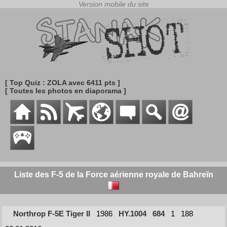
[ Top Quiz : ZOLA avec 6411 pts ]
[ Toutes les photos en diaporama ]
Liste des F-5 de la Force aérienne royale de Bahreïn
Northrop F-5E Tiger II
1986
HY.1004
684
1
188