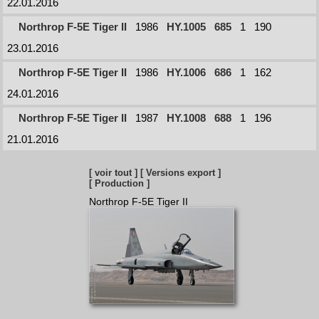
22.01.2016
Northrop F-5E Tiger II
1986
HY.1005
685
1
190
23.01.2016
Northrop F-5E Tiger II
1986
HY.1006
686
1
162
24.01.2016
Northrop F-5E Tiger II
1987
HY.1008
688
1
196
21.01.2016
[ voir tout ]
[ Versions export ]
[ Production ]
Northrop F-5E Tiger II