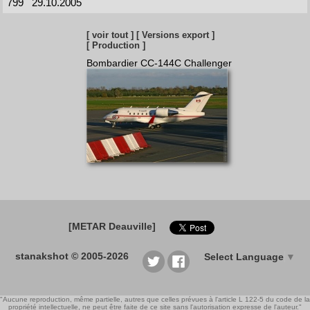
799
29.10.2005
[ voir tout ]
[ Versions export ]
[ Production ]
Bombardier CC-144C Challenger
[METAR Deauville]
stanakshot © 2005-2026
Select Language
▼
"Aucune reproduction, même partielle, autres que celles prévues à l'article L 122-5 du code de la
propriété intellectuelle, ne peut être faite de ce site sans l'autorisation expresse de l'auteur."