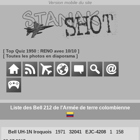
[ Top Quiz 1950 : RENO avec 10/10 ]
[ Toutes les photos en diaporama ]
Liste des Bell 212 de l'Armée de terre colombienne
Bell UH-1N Iroquois
1971
32041
EJC-4208
1
158